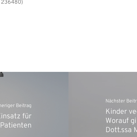
3 236480)
Nächster Beit
heriger Beitrag
Kinder ve
insatz für
Worauf gi
 Patienten
Dott.ssa 