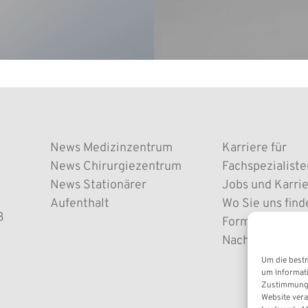
News Medizinzentrum
Karriere für
News Chirurgiezentrum
Fachspezialiste
News Stationärer
Jobs und Karri
Aufenthalt
Wo Sie uns find
3
Formulare und 
Nachrichtenarc
Um die best
um Informati
Zustimmung k
Website vera