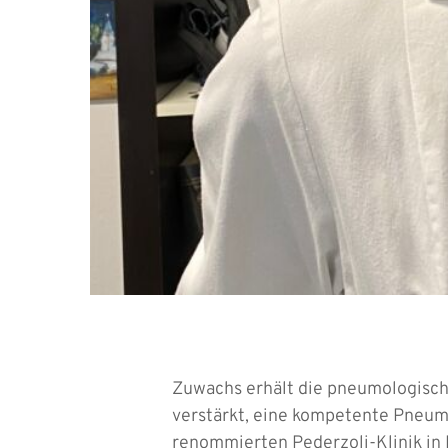
Zuwachs erhält die pneumologische
verstärkt, eine kompetente Pneumo
renommierten Pederzoli-Klinik in 