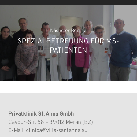
Nächster Beitrag
SPEZIALBETREUUNG FÜR MS-
PATIENTEN
Privatklinik St. Anna Gmbh
Cavour-Str. 58 – 39012 Meran (BZ)
E-Mail: clinica@villa-santanna.eu