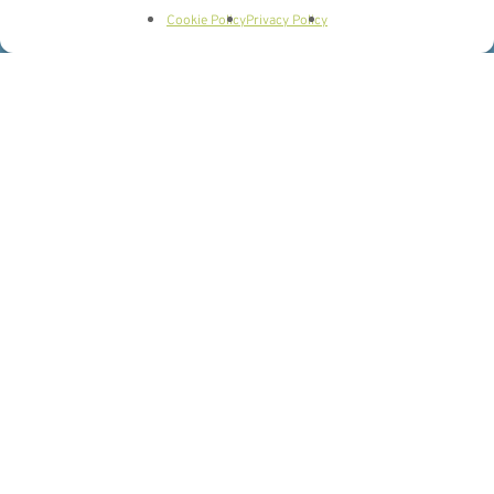
WIR INFORMIEREN SIE!
Cookie Policy
Privacy Policy
Fachärzte
Dott. Ivo Tarfusser
Prof. Renè Holzheimer
Dott. Christian Raffeiner
Dott. Luca Pappalardo
Die Allgemeinchirurgie deckt ein weites Feld ab,