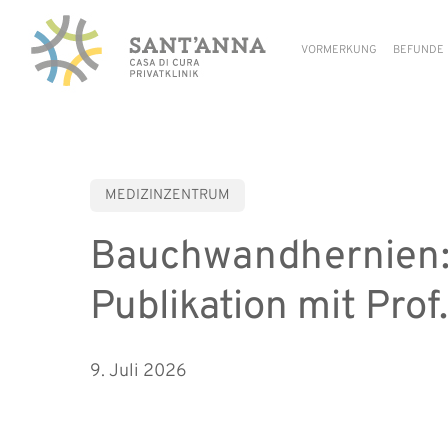
Skip
to
VORMERKUNG
BEFUNDE
main
content
MEDIZINZENTRUM
Bauchwandhernien: 
Publikation mit Pro
9. Juli 2026