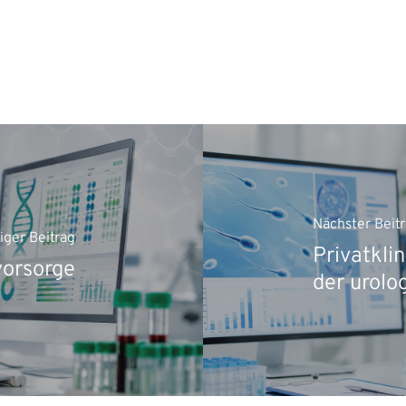
Nächster Beit
iger Beitrag
Privatkli
vorsorge
der urolo