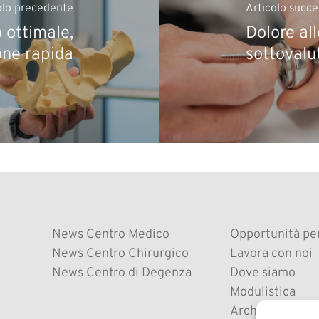
olo precedente
Articolo succe
 ottimale,
Dolore all
one rapida
sottovalut
News Centro Medico
Opportunità per
News Centro Chirurgico
Lavora con noi
News Centro di Degenza
Dove siamo
Modulistica
Archivio News