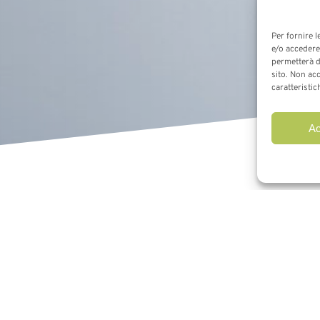
Per fornire 
e/o accedere 
permetterà d
sito. Non ac
caratteristic
Ac
na offre numerosi servizi per
 pazienti post acuti ricoverati