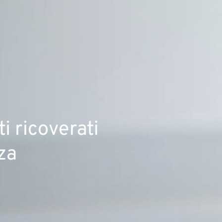
ti ricoverati
za