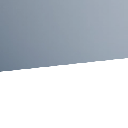
Il Centro di Degenza Sant’An
migliorare la permanenza dei
nella struttura