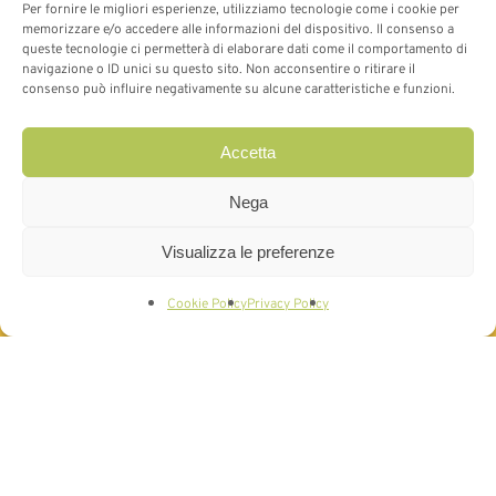
Per fornire le migliori esperienze, utilizziamo tecnologie come i cookie per
memorizzare e/o accedere alle informazioni del dispositivo. Il consenso a
queste tecnologie ci permetterà di elaborare dati come il comportamento di
navigazione o ID unici su questo sito. Non acconsentire o ritirare il
consenso può influire negativamente su alcune caratteristiche e funzioni.
Accetta
Nega
Visualizza le preferenze
PRENOTA IL TUO RICOVERO PRIVATO
Cookie Policy
Privacy Policy
Le strutture del Centro di
Degenza Sant’Anna sono
attrezzate per ospitare i ricoveri
di diverse tipologie di pazienti