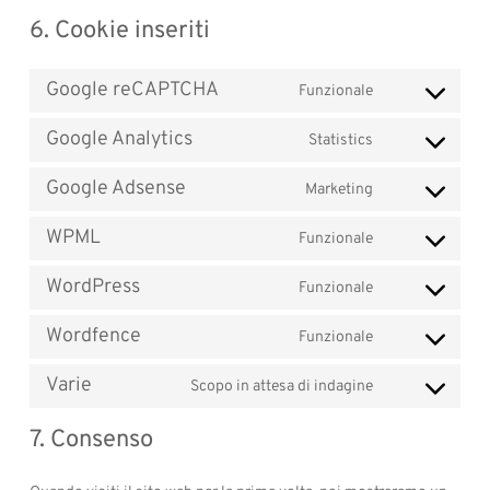
6. Cookie inseriti
Google reCAPTCHA
Funzionale
Consent
to
Google Analytics
Statistics
Consent
service
to
Google Adsense
Marketing
google-
Consent
service
recaptcha
to
WPML
Funzionale
google-
Consent
service
analytics
to
WordPress
Funzionale
google-
Consent
service
adsense
to
Wordfence
Funzionale
wpml
Consent
service
to
Varie
Scopo in attesa di indagine
wordpress
Consent
service
to
7. Consenso
wordfence
service
varie