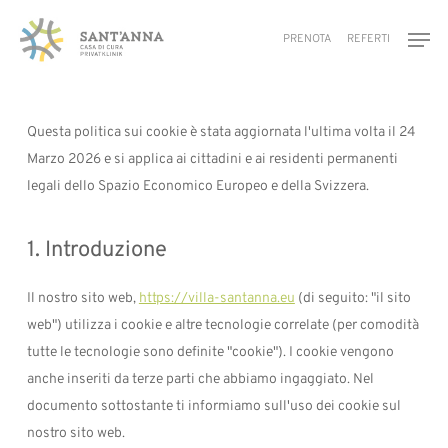
Skip
Men
to
PRENOTA
REFERTI
main
content
Questa politica sui cookie è stata aggiornata l'ultima volta il 24
Marzo 2026 e si applica ai cittadini e ai residenti permanenti
legali dello Spazio Economico Europeo e della Svizzera.
1. Introduzione
Il nostro sito web,
https://villa-santanna.eu
(di seguito: "il sito
web") utilizza i cookie e altre tecnologie correlate (per comodità
tutte le tecnologie sono definite "cookie"). I cookie vengono
anche inseriti da terze parti che abbiamo ingaggiato. Nel
documento sottostante ti informiamo sull'uso dei cookie sul
nostro sito web.