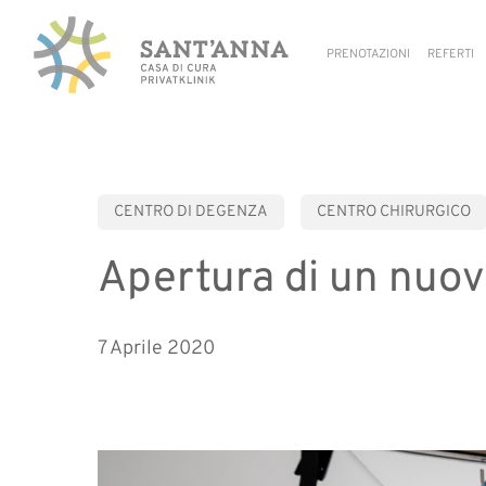
Skip
to
PRENOTAZIONI
REFERTI
main
content
CENTRO DI DEGENZA
CENTRO CHIRURGICO
Apertura di un nuovo
7 Aprile 2020