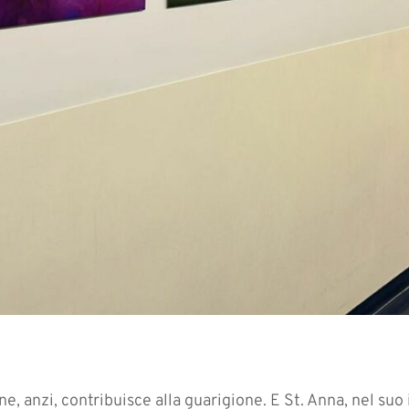
, anzi, contribuisce alla guarigione. E St. Anna, nel suo