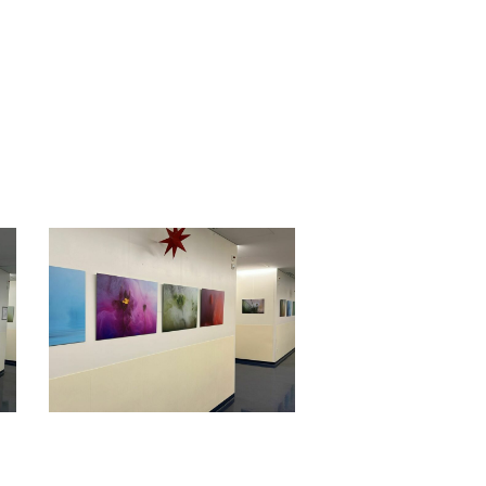
IMG-
20241221-
WA0001