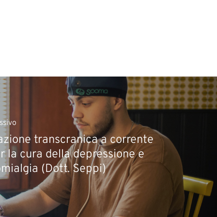
ssivo
azione transcranica a corrente
r la cura della depressione e
omialgia (Dott. Seppi)