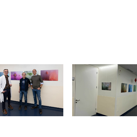
24_2654b1
IMG-
20241221-
WA0000