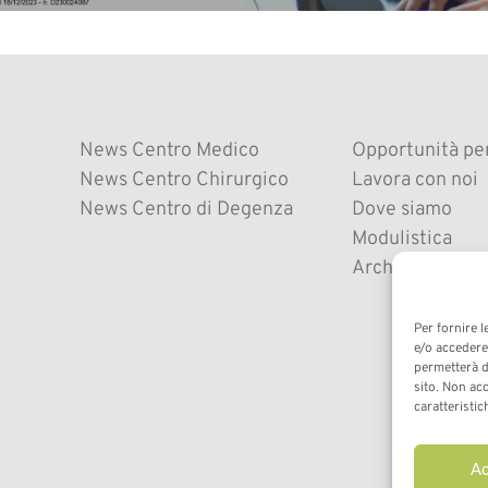
News Centro Medico
Opportunità per
News Centro Chirurgico
Lavora con noi
News Centro di Degenza
Dove siamo
Modulistica
Archivio News
Per fornire 
e/o accedere 
permetterà d
sito. Non ac
caratteristic
Ac