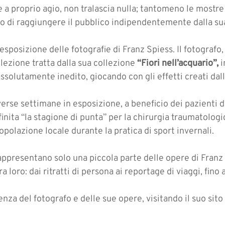
 proprio agio, non tralascia nulla; tantomeno le mostre d
o di raggiungere il pubblico indipendentemente dalla sua 
l’esposizione delle fotografie di Franz Spiess. Il fotografo
lezione tratta dalla sua collezione
“Fiori nell’acquario”,
i
assolutamente inedito, giocando con gli effetti creati dall’
iverse settimane in esposizione, a beneficio dei pazienti 
nita “la stagione di punta” per la chirurgia traumatologic
opolazione locale durante la pratica di sport invernali.
rappresentano solo una piccola parte delle opere di Franz
ra loro: dai ritratti di persona ai reportage di viaggi, fino 
nza del fotografo e delle sue opere, visitando il suo sit