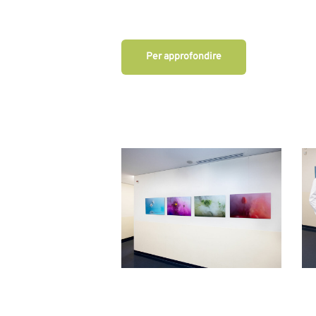
Per approfondire
G24_2652b1
G