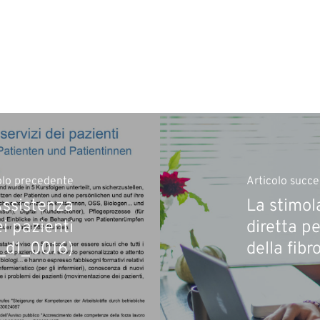
olo precedente
Articolo succe
Assistenza
La stimol
i pazienti
diretta pe
_d1_0016)
della fibr