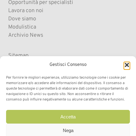
Opportunità per specialisti
Lavora con noi
Dove siamo
Modulistica
Archivio News
Sitemap
Cookie Policy
Gestisci Consenso
Privacy Policy
Per fornire le migliori esperienze, utilizziamo tecnologie come i cookie per
Privacy Policy “Referti Online”
memorizzare e/o accedere alle informazioni del dispositivo. Il consenso a
Società trasparente
queste tecnologie ci permetterà di elaborare dati come il comportamento di
navigazione o ID unici su questo sito. Non acconsentire o ritirare il
Impressum
consenso può influire negativamente su alcune caratteristiche e funzioni.
Cookie Policy (UE)
Accetta
Nega
facebook