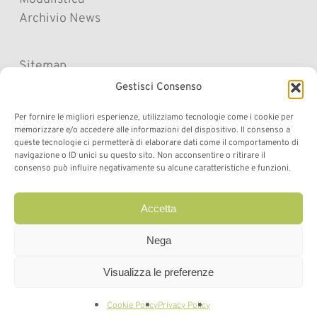
Archivio News
Sitemap
Cookie Policy
Gestisci Consenso
Privacy Policy
Per fornire le migliori esperienze, utilizziamo tecnologie come i cookie per
Privacy Policy “Referti Online”
memorizzare e/o accedere alle informazioni del dispositivo. Il consenso a
Società trasparente
queste tecnologie ci permetterà di elaborare dati come il comportamento di
navigazione o ID unici su questo sito. Non acconsentire o ritirare il
Impressum
consenso può influire negativamente su alcune caratteristiche e funzioni.
Cookie Policy (UE)
Accetta
Nega
facebook
Marketing
Visualizza le preferenze
Cookie Policy
Privacy Policy